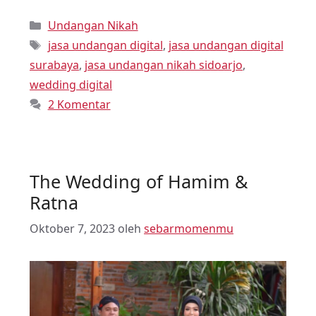
Undangan Nikah
jasa undangan digital
,
jasa undangan digital
surabaya
,
jasa undangan nikah sidoarjo
,
wedding digital
2 Komentar
The Wedding of Hamim &
Ratna
Oktober 7, 2023
oleh
sebarmomenmu