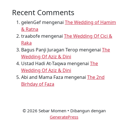
Recent Comments
gelenGef
mengenai
The Wedding of Hamim
& Ratna
traabofe
mengenai
The Wedding Of Cici &
Raka
Bagus Panji Juragan Terop
mengenai
The
Wedding Of Aziz & Dini
Ustad Hadi At-Taqwa
mengenai
The
Wedding Of Aziz & Dini
Abi and Mama Faza
mengenai
The 2nd
Birhday of Faza
© 2026 Sebar Momen
• Dibangun dengan
GeneratePress