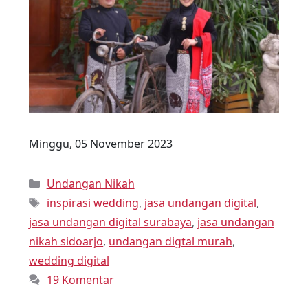
Minggu, 05 November 2023
Undangan Nikah
inspirasi wedding
,
jasa undangan digital
,
jasa undangan digital surabaya
,
jasa undangan
nikah sidoarjo
,
undangan digtal murah
,
wedding digital
19 Komentar