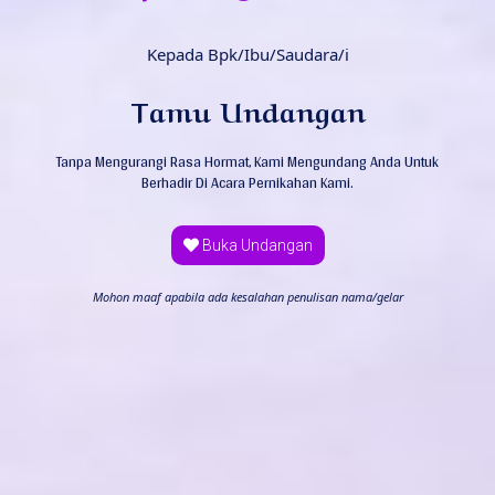
Petunjuk Arah
Kepada Bpk/Ibu/Saudara/i
Tamu Undangan
Tanpa Mengurangi Rasa Hormat, Kami Mengundang Anda Untuk
Berhadir Di Acara Pernikahan Kami.
Buka Undangan
Protokol Kesehatan
Mohon maaf apabila ada kesalahan penulisan nama/gelar
Tanpa mengurangi rasa hormat,
Acara ini akan dilaksanakan dengan Menerapkan
sebagai berikut :