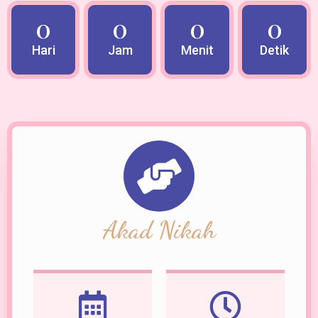
0
0
0
0
Hari
Jam
Menit
Detik
Akad Nikah