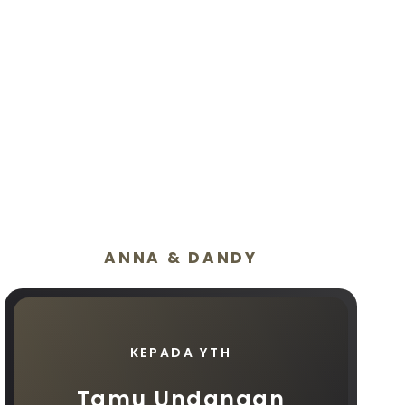
ANNA & DANDY
KEPADA YTH
Tamu Undangan