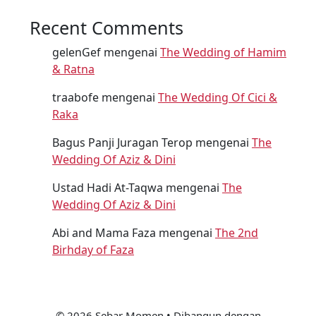
Recent Comments
gelenGef
mengenai
The Wedding of Hamim
& Ratna
traabofe
mengenai
The Wedding Of Cici &
Raka
Bagus Panji Juragan Terop
mengenai
The
Wedding Of Aziz & Dini
Ustad Hadi At-Taqwa
mengenai
The
Wedding Of Aziz & Dini
Abi and Mama Faza
mengenai
The 2nd
Birhday of Faza
© 2026 Sebar Momen
• Dibangun dengan